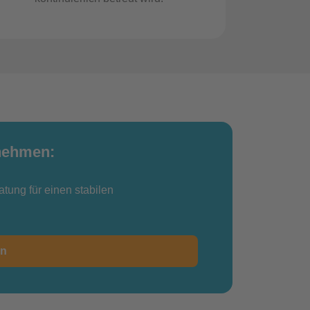
rnehmen:
tung für einen stabilen
rn