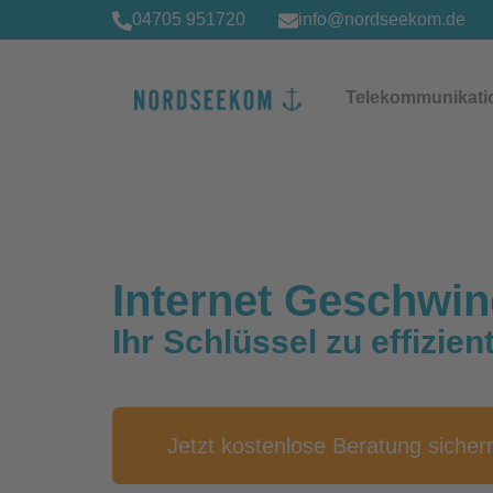
Zum
04705 951720
info@nordseekom.de
Inhalt
springen
Telekommunikati
Internet Geschwin
Ihr Schlüssel zu effizie
Jetzt kostenlose Beratung sicher