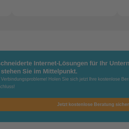
hneiderte Internet-Lösungen für Ihr Unte
 stehen Sie im Mittelpunkt.
 Verbindungsprobleme! Holen Sie sich jetzt Ihre kostenlose Bera
schluss!
Jetzt kostenlose Beratung siche